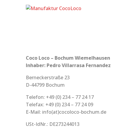
Skip
to
content
Coco Loco – Bochum Wiemelhausen
Inhaber: Pedro Villarrasa Fernandez
Berneckerstraße 23
D-44799 Bochum
Telefon: +49 (0) 234 – 77 24 17
Telefax: +49 (0) 234 – 77 24 09
E-Mail: info(at)cocoloco-bochum.de
USt-IdNr.: DE273244013