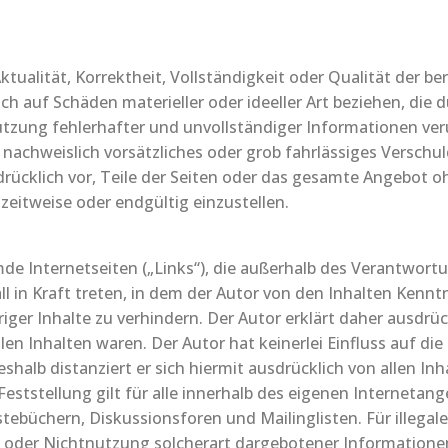
tualität, Korrektheit, Vollständigkeit oder Qualität der be
h auf Schäden materieller oder ideeller Art beziehen, die
tzung fehlerhafter und unvollständiger Informationen ver
nachweislich vorsätzliches oder grob fahrlässiges Verschuld
sdrücklich vor, Teile der Seiten oder das gesamte Angebot
zeitweise oder endgültig einzustellen.
mde Internetseiten („Links“), die außerhalb des Verantwort
ll in Kraft treten, in dem der Autor von den Inhalten Kenn
iger Inhalte zu verhindern. Der Autor erklärt daher ausdrü
alen Inhalten waren. Der Autor hat keinerlei Einfluss auf d
shalb distanziert er sich hiermit ausdrücklich von allen Inh
eststellung gilt für alle innerhalb des eigenen Internetan
ebüchern, Diskussionsforen und Mailinglisten. Für illegale
 oder Nichtnutzung solcherart dargebotener Informationen 